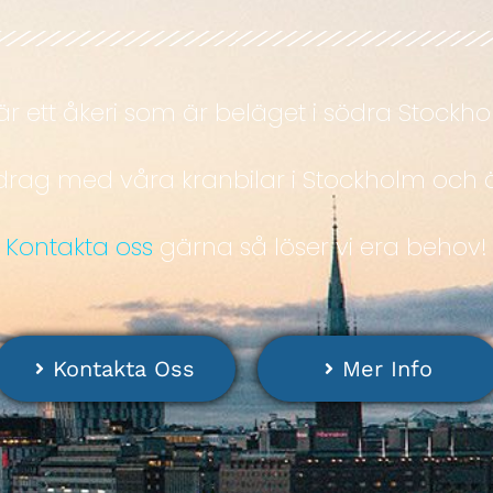
 är ett åkeri som är beläget i södra Stockho
drag med våra kranbilar i Stockholm och ä
Kontakta oss
gärna så löser vi era behov!
Kontakta Oss
Mer Info