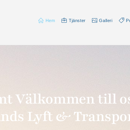
Hem
Tjänster
Galleri
P
t Välkommen till o
ands Lyft & Transpor