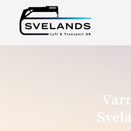
Varm
Svel