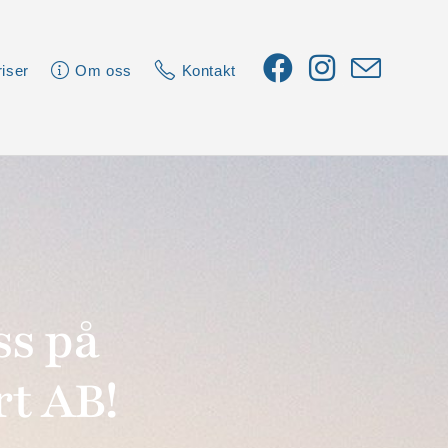
riser
Om oss
Kontakt
ss på
t AB!