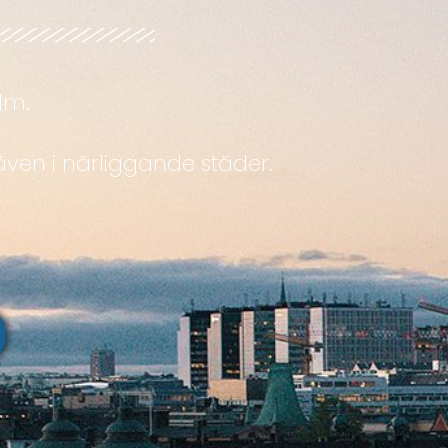
lm.
ven i närliggande städer.